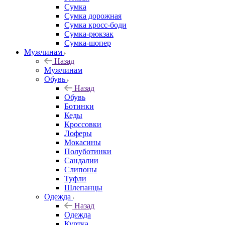
Сумка
Сумка дорожная
Сумка кросс-боди
Сумка-рюкзак
Сумка-шопер
Мужчинам
Назад
Мужчинам
Обувь
Назад
Обувь
Ботинки
Кеды
Кроссовки
Лоферы
Мокасины
Полуботинки
Сандалии
Слипоны
Туфли
Шлепанцы
Одежда
Назад
Одежда
Куртка