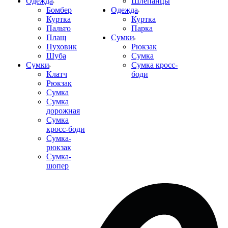
Одежда
Шлепанцы
Бомбер
Одежда
Куртка
Куртка
Пальто
Парка
Плащ
Сумки
Пуховик
Рюкзак
Шуба
Сумка
Сумки
Сумка кросс-
Клатч
боди
Рюкзак
Сумка
Сумка
дорожная
Сумка
кросс-боди
Сумка-
рюкзак
Сумка-
шопер