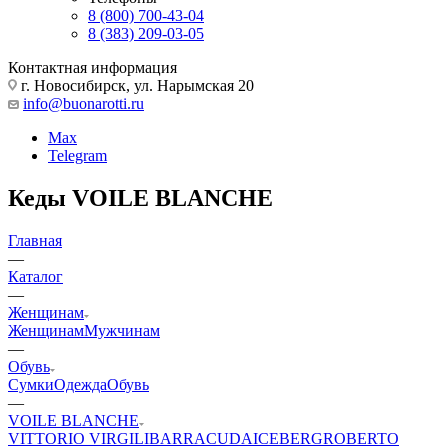
8 (800) 700-43-04
8 (383) 209-03-05
Контактная информация
г. Новосибирск, ул. Нарымская 20
info@buonarotti.ru
Max
Telegram
Кеды VOILE BLANCHE
Главная
—
Каталог
—
Женщинам
Женщинам
Мужчинам
—
Обувь
Сумки
Одежда
Обувь
—
VOILE BLANCHE
VITTORIO VIRGILI
BARRACUDA
ICEBERG
ROBERTO