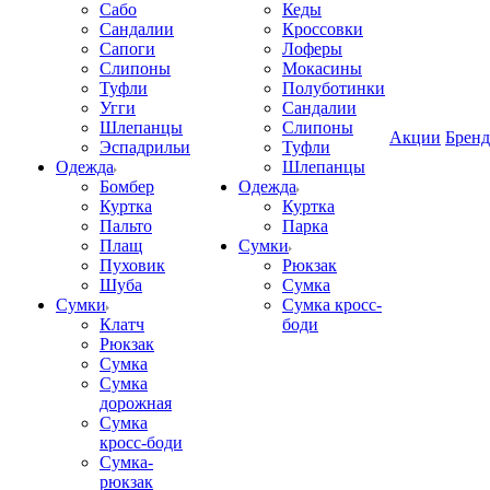
Сабо
Кеды
Сандалии
Кроссовки
Сапоги
Лоферы
Слипоны
Мокасины
Туфли
Полуботинки
Угги
Сандалии
Шлепанцы
Слипоны
Акции
Брен
Эспадрильи
Туфли
Одежда
Шлепанцы
Бомбер
Одежда
Куртка
Куртка
Пальто
Парка
Плащ
Сумки
Пуховик
Рюкзак
Шуба
Сумка
Сумки
Сумка кросс-
Клатч
боди
Рюкзак
Сумка
Сумка
дорожная
Сумка
кросс-боди
Сумка-
рюкзак