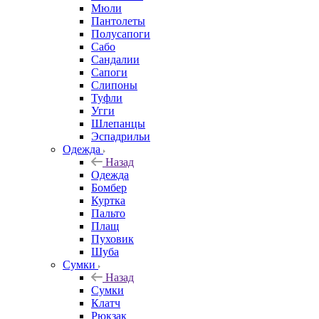
Мюли
Пантолеты
Полусапоги
Сабо
Сандалии
Сапоги
Слипоны
Туфли
Угги
Шлепанцы
Эспадрильи
Одежда
Назад
Одежда
Бомбер
Куртка
Пальто
Плащ
Пуховик
Шуба
Сумки
Назад
Сумки
Клатч
Рюкзак