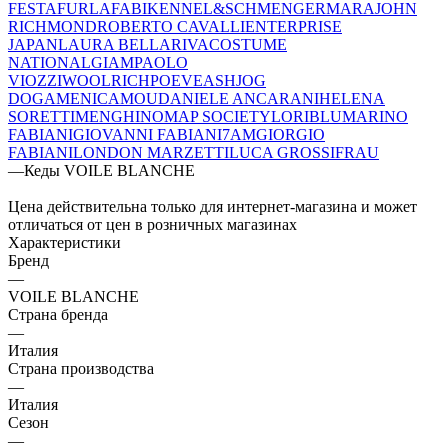
FESTA
FURLA
FABI
KENNEL&SCHMENGER
MARA
JOHN
RICHMOND
ROBERTO CAVALLI
ENTERPRISE
JAPAN
LAURA BELLARIVA
COSTUME
NATIONAL
GIAMPAOLO
VIOZZI
WOOLRICH
POEVE
ASH
JOG
DOG
AMENICA
MOU
DANIELE ANCARANI
HELENA
SORETTI
MENGHI
NOMAP SOCIETY
LORIBLU
MARINO
FABIANI
GIOVANNI FABIANI
7AM
GIORGIO
FABIANI
LONDON MARZETTI
LUCA GROSSI
FRAU
—
Кеды VOILE BLANCHE
Цена действительна только для интернет-магазина и может
отличаться от цен в розничных магазинах
Характеристики
Бренд
—
VOILE BLANCHE
Страна бренда
—
Италия
Страна производства
—
Италия
Сезон
—