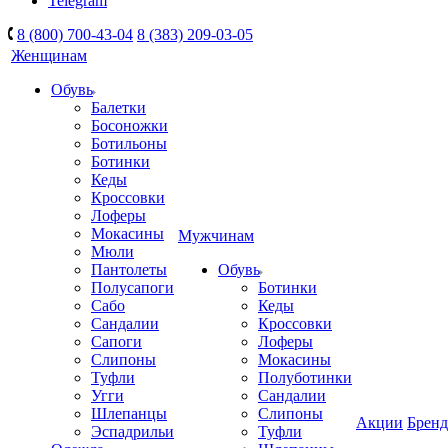
Telegram
8 (800) 700-43-04
8 (383) 209-03-05
Женщинам
Обувь
Балетки
Босоножки
Ботильоны
Ботинки
Кеды
Кроссовки
Лоферы
Мокасины
Мужчинам
Мюли
Пантолеты
Обувь
Полусапоги
Ботинки
Сабо
Кеды
Сандалии
Кроссовки
Сапоги
Лоферы
Слипоны
Мокасины
Туфли
Полуботинки
Угги
Сандалии
Шлепанцы
Слипоны
Акции
Брен
Эспадрильи
Туфли