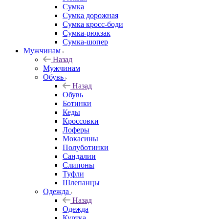
Сумка
Сумка дорожная
Сумка кросс-боди
Сумка-рюкзак
Сумка-шопер
Мужчинам
Назад
Мужчинам
Обувь
Назад
Обувь
Ботинки
Кеды
Кроссовки
Лоферы
Мокасины
Полуботинки
Сандалии
Слипоны
Туфли
Шлепанцы
Одежда
Назад
Одежда
Куртка