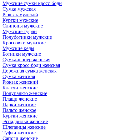
Мужские сумки кросс-боди
Сумка мужская
Рюкзак мужской
Куртки мужские
Слипоны мужские
Мужские туфли
Полуботинки мужские
Кроссовки мужские
Мужские кеды
Ботинки мужские
Сумка-шопер женская
Сумка кросс-боди женская
Дорожная сумка женская
Сумка женская
Рюкзак женский
Клатчи женские
Полупальто женские
Плащи женские
Парки женские
Пальто женское
Куртки женские
Эспадрильи женские
Шлепанцы женские
Туфли женские
Сапоги женские