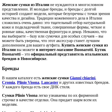
Женские сумки из Италии
не нуждаются в многословном
представлении. И молодые бренды, и бренды с долгой
историей создают модели, которые безупречны с точки зрения
качества и дизайна. Традиции кожевенного дела в Италии
сложились очень давно: это тщательный отбор натуральной
кожи и подкладочной ткани, совершенные формы, четкие и
ровные швы, качественная фурнитура и декор. Неважно, что
вы выбираете – базу или сумочки для особых случаев – вы
можете быть уверены, что этот аксессуар станет лучшим
дополнением для вашего аутфита.
Купить женские сумки из
Италии
вы можете
в интернет-магазине Buonarotti
.
Бутик
Buonarotti
– это
официальный представитель итальянских
брендов в Новосибирске
.
Бренды
В нашем каталоге есть
женские сумки
Gianni chiarini
,
Cromia
,
Plinio Visona
,
Lancaster
и других известных брендов.
У каждого бренда есть свое ДНК стиля.
Сумки Plinio Visona
легко узнаваемы по их фирменной
строчке в качестве отделки. Она придает шарм всем их
моделям.