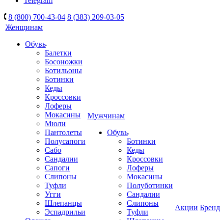
Telegram
8 (800) 700-43-04
8 (383) 209-03-05
Женщинам
Обувь
Балетки
Босоножки
Ботильоны
Ботинки
Кеды
Кроссовки
Лоферы
Мокасины
Мужчинам
Мюли
Пантолеты
Обувь
Полусапоги
Ботинки
Сабо
Кеды
Сандалии
Кроссовки
Сапоги
Лоферы
Слипоны
Мокасины
Туфли
Полуботинки
Угги
Сандалии
Шлепанцы
Слипоны
Акции
Брен
Эспадрильи
Туфли