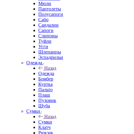
Мюли
Пантолеты
Полусапоги
Сабо
Сандалии
Сапоги
Слипоны
Туфли
Угги
Шлепанцы
Эспадрильи
Одежда
Назад
Одежда
Бомбер
Куртка
Пальто
Плащ
Пуховик
Шуба
Сумки
Назад
Сумки
Клатч
Рюкзак