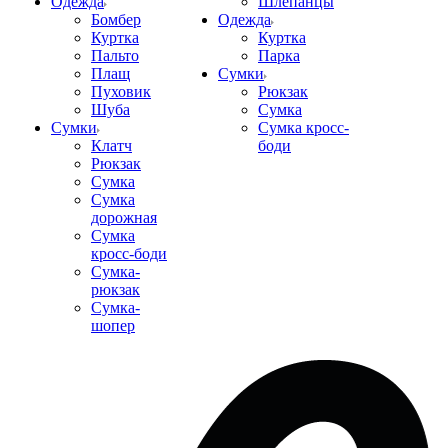
Одежда
Шлепанцы
Бомбер
Одежда
Куртка
Куртка
Пальто
Парка
Плащ
Сумки
Пуховик
Рюкзак
Шуба
Сумка
Сумки
Сумка кросс-
Клатч
боди
Рюкзак
Сумка
Сумка
дорожная
Сумка
кросс-боди
Сумка-
рюкзак
Сумка-
шопер