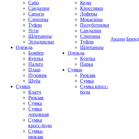
Сабо
Кеды
Сандалии
Кроссовки
Сапоги
Лоферы
Слипоны
Мокасины
Туфли
Полуботинки
Угги
Сандалии
Шлепанцы
Слипоны
Акции
Брен
Эспадрильи
Туфли
Одежда
Шлепанцы
Бомбер
Одежда
Куртка
Куртка
Пальто
Парка
Плащ
Сумки
Пуховик
Рюкзак
Шуба
Сумка
Сумки
Сумка кросс-
Клатч
боди
Рюкзак
Сумка
Сумка
дорожная
Сумка
кросс-боди
Сумка-
рюкзак