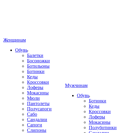
Женщинам
Обувь
Балетки
Босоножки
Ботильоны
Ботинки
Кеды
Кроссовки
Мужчинам
Лоферы
Мокасины
Обувь
Мюли
Ботинки
Пантолеты
Кеды
Полусапоги
Кроссовки
Сабо
Лоферы
Сандалии
Мокасины
Сапоги
Полуботинки
Слипоны
Сандалии