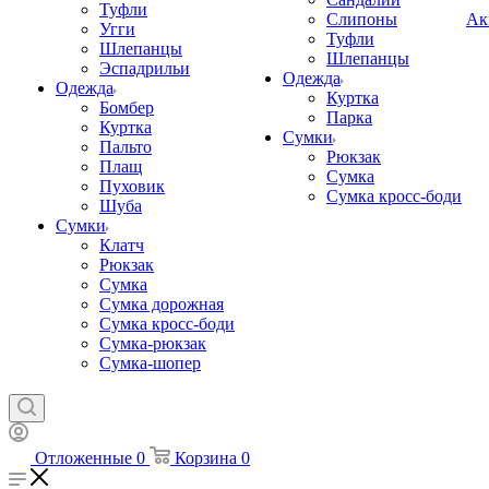
Туфли
Слипоны
Ак
Угги
Туфли
Шлепанцы
Шлепанцы
Эспадрильи
Одежда
Одежда
Куртка
Бомбер
Парка
Куртка
Сумки
Пальто
Рюкзак
Плащ
Сумка
Пуховик
Сумка кросс-боди
Шуба
Сумки
Клатч
Рюкзак
Сумка
Сумка дорожная
Сумка кросс-боди
Сумка-рюкзак
Сумка-шопер
Отложенные
0
Корзина
0