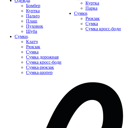
Одежда
Куртка
Бомбер
Парка
Куртка
Сумки
Пальто
Рюкзак
Плащ
Сумка
Пуховик
Сумка кросс-боди
Шуба
Сумки
Клатч
Рюкзак
Сумка
Сумка дорожная
Сумка кросс-боди
Сумка-рюкзак
Сумка-шопер