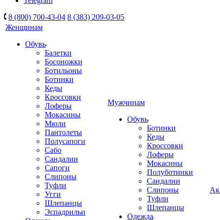
Telegram
8 (800) 700-43-04
8 (383) 209-03-05
Женщинам
Обувь
Балетки
Босоножки
Ботильоны
Ботинки
Кеды
Кроссовки
Мужчинам
Лоферы
Мокасины
Обувь
Мюли
Ботинки
Пантолеты
Кеды
Полусапоги
Кроссовки
Сабо
Лоферы
Сандалии
Мокасины
Сапоги
Полуботинки
Слипоны
Сандалии
Туфли
Слипоны
Ак
Угги
Туфли
Шлепанцы
Шлепанцы
Эспадрильи
Одежда