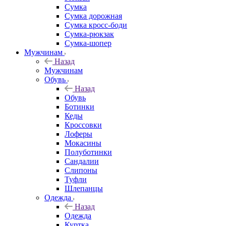
Сумка
Сумка дорожная
Сумка кросс-боди
Сумка-рюкзак
Сумка-шопер
Мужчинам
Назад
Мужчинам
Обувь
Назад
Обувь
Ботинки
Кеды
Кроссовки
Лоферы
Мокасины
Полуботинки
Сандалии
Слипоны
Туфли
Шлепанцы
Одежда
Назад
Одежда
Куртка