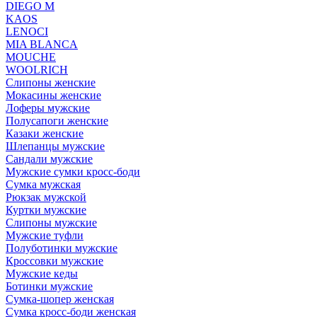
DIEGO M
KAOS
LENOCI
MIA BLANCA
MOUCHE
WOOLRICH
Слипоны женские
Мокасины женские
Лоферы мужские
Полусапоги женские
Казаки женские
Шлепанцы мужские
Сандали мужские
Мужские сумки кросс-боди
Сумка мужская
Рюкзак мужской
Куртки мужские
Слипоны мужские
Мужские туфли
Полуботинки мужские
Кроссовки мужские
Мужские кеды
Ботинки мужские
Сумка-шопер женская
Сумка кросс-боди женская