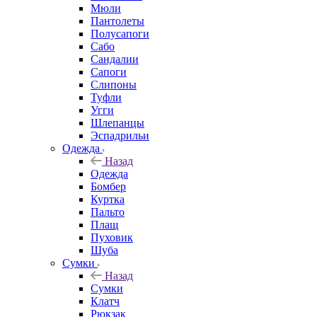
Мюли
Пантолеты
Полусапоги
Сабо
Сандалии
Сапоги
Слипоны
Туфли
Угги
Шлепанцы
Эспадрильи
Одежда
Назад
Одежда
Бомбер
Куртка
Пальто
Плащ
Пуховик
Шуба
Сумки
Назад
Сумки
Клатч
Рюкзак