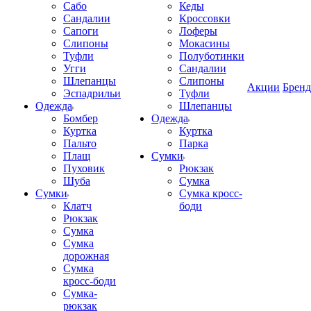
Сабо
Кеды
Сандалии
Кроссовки
Сапоги
Лоферы
Слипоны
Мокасины
Туфли
Полуботинки
Угги
Сандалии
Шлепанцы
Слипоны
Акции
Брен
Эспадрильи
Туфли
Одежда
Шлепанцы
Бомбер
Одежда
Куртка
Куртка
Пальто
Парка
Плащ
Сумки
Пуховик
Рюкзак
Шуба
Сумка
Сумки
Сумка кросс-
Клатч
боди
Рюкзак
Сумка
Сумка
дорожная
Сумка
кросс-боди
Сумка-
рюкзак