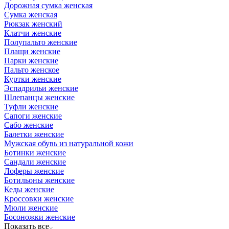
Дорожная сумка женская
Сумка женская
Рюкзак женский
Клатчи женские
Полупальто женские
Плащи женские
Парки женские
Пальто женское
Куртки женские
Эспадрильи женские
Шлепанцы женские
Туфли женские
Сапоги женские
Сабо женские
Балетки женские
Мужская обувь из натуральной кожи
Ботинки женские
Сандали женские
Лоферы женские
Ботильоны женские
Кеды женские
Кроссовки женские
Мюли женские
Босоножки женские
Показать все