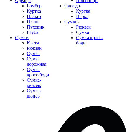
Одежда
Шлепанцы
Бомбер
Одежда
Куртка
Куртка
Пальто
Парка
Плащ
Сумки
Пуховик
Рюкзак
Шуба
Сумка
Сумки
Сумка кросс-
Клатч
боди
Рюкзак
Сумка
Сумка
дорожная
Сумка
кросс-боди
Сумка-
рюкзак
Сумка-
шопер