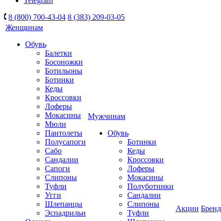
Telegram
8 (800) 700-43-04
8 (383) 209-03-05
Женщинам
Обувь
Балетки
Босоножки
Ботильоны
Ботинки
Кеды
Кроссовки
Лоферы
Мокасины
Мужчинам
Мюли
Пантолеты
Обувь
Полусапоги
Ботинки
Сабо
Кеды
Сандалии
Кроссовки
Сапоги
Лоферы
Слипоны
Мокасины
Туфли
Полуботинки
Угги
Сандалии
Шлепанцы
Слипоны
Акции
Брен
Эспадрильи
Туфли