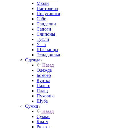
Мюли
Пантолеты
Полусапоги
Сабо
Сандалии
Сапоги
Слипоны
Туфли
Угги
Шлепанцы
Эспадрильи
Одежда
Назад
Одежда
Бомбер
Куртка
Пальто
Плащ
Пуховик
Шуба
Сумки
Назад
Сумки
Клатч
Рюкзак