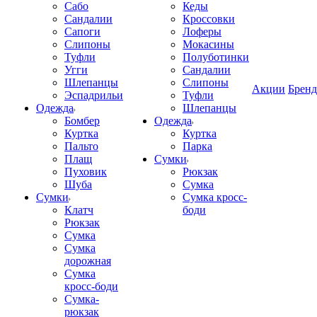
Сабо
Кеды
Сандалии
Кроссовки
Сапоги
Лоферы
Слипоны
Мокасины
Туфли
Полуботинки
Угги
Сандалии
Шлепанцы
Слипоны
Акции
Брен
Эспадрильи
Туфли
Одежда
Шлепанцы
Бомбер
Одежда
Куртка
Куртка
Пальто
Парка
Плащ
Сумки
Пуховик
Рюкзак
Шуба
Сумка
Сумки
Сумка кросс-
Клатч
боди
Рюкзак
Сумка
Сумка
дорожная
Сумка
кросс-боди
Сумка-
рюкзак