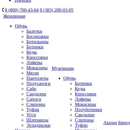
Telegram
8 (800) 700-43-04
8 (383) 209-03-05
Женщинам
Обувь
Балетки
Босоножки
Ботильоны
Ботинки
Кеды
Кроссовки
Лоферы
Мокасины
Мужчинам
Мюли
Пантолеты
Обувь
Полусапоги
Ботинки
Сабо
Кеды
Сандалии
Кроссовки
Сапоги
Лоферы
Слипоны
Мокасины
Туфли
Полуботинки
Угги
Сандалии
Шлепанцы
Слипоны
Акции
Брен
Эспадрильи
Туфли