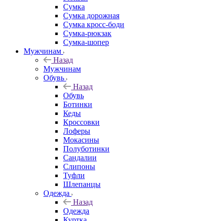
Сумка
Сумка дорожная
Сумка кросс-боди
Сумка-рюкзак
Сумка-шопер
Мужчинам
Назад
Мужчинам
Обувь
Назад
Обувь
Ботинки
Кеды
Кроссовки
Лоферы
Мокасины
Полуботинки
Сандалии
Слипоны
Туфли
Шлепанцы
Одежда
Назад
Одежда
Куртка