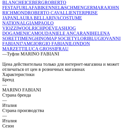
BLANCHE
ICEBERG
ROBERTO
FESTA
FURLA
FABI
KENNEL&SCHMENGER
MARA
JOHN
RICHMOND
ROBERTO CAVALLI
ENTERPRISE
JAPAN
LAURA BELLARIVA
COSTUME
NATIONAL
GIAMPAOLO
VIOZZI
WOOLRICH
POEVE
ASH
JOG
DOG
AMENICA
MOU
DANIELE ANCARANI
HELENA
SORETTI
MENGHI
NOMAP SOCIETY
LORIBLU
GIOVANNI
FABIANI
7AM
GIORGIO FABIANI
LONDON
MARZETTI
LUCA GROSSI
FRAU
—
Туфли MARINO FABIANI
Цена действительна только для интернет-магазина и может
отличаться от цен в розничных магазинах
Характеристики
Бренд
—
MARINO FABIANI
Страна бренда
—
Италия
Страна производства
—
Италия
Сезон