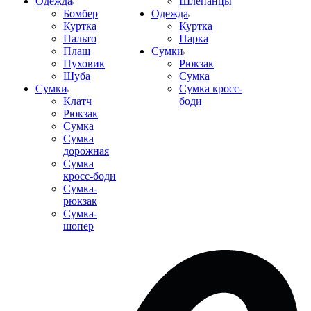
Одежда
Шлепанцы
Бомбер
Одежда
Куртка
Куртка
Пальто
Парка
Плащ
Сумки
Пуховик
Рюкзак
Шуба
Сумка
Сумки
Сумка кросс-
Клатч
боди
Рюкзак
Сумка
Сумка
дорожная
Сумка
кросс-боди
Сумка-
рюкзак
Сумка-
шопер