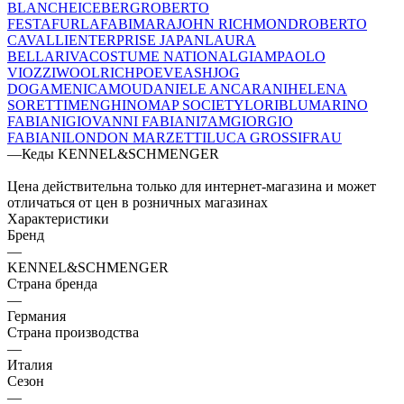
BLANCHE
ICEBERG
ROBERTO
FESTA
FURLA
FABI
MARA
JOHN RICHMOND
ROBERTO
CAVALLI
ENTERPRISE JAPAN
LAURA
BELLARIVA
COSTUME NATIONAL
GIAMPAOLO
VIOZZI
WOOLRICH
POEVE
ASH
JOG
DOG
AMENICA
MOU
DANIELE ANCARANI
HELENA
SORETTI
MENGHI
NOMAP SOCIETY
LORIBLU
MARINO
FABIANI
GIOVANNI FABIANI
7AM
GIORGIO
FABIANI
LONDON MARZETTI
LUCA GROSSI
FRAU
—
Кеды KENNEL&SCHMENGER
Цена действительна только для интернет-магазина и может
отличаться от цен в розничных магазинах
Характеристики
Бренд
—
KENNEL&SCHMENGER
Страна бренда
—
Германия
Страна производства
—
Италия
Сезон
—