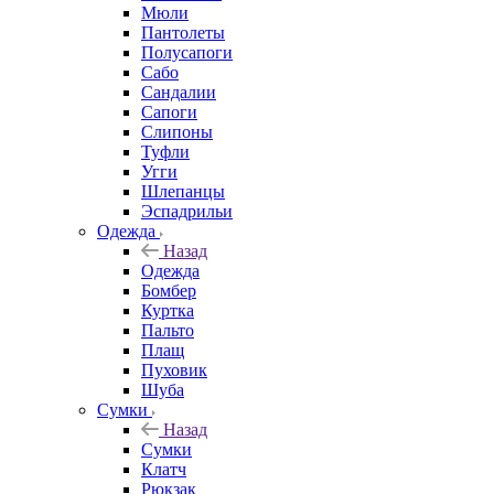
Мюли
Пантолеты
Полусапоги
Сабо
Сандалии
Сапоги
Слипоны
Туфли
Угги
Шлепанцы
Эспадрильи
Одежда
Назад
Одежда
Бомбер
Куртка
Пальто
Плащ
Пуховик
Шуба
Сумки
Назад
Сумки
Клатч
Рюкзак