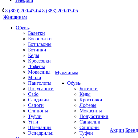
Telegram
8 (800) 700-43-04
8 (383) 209-03-05
Женщинам
Обувь
Балетки
Босоножки
Ботильоны
Ботинки
Кеды
Кроссовки
Лоферы
Мокасины
Мужчинам
Мюли
Пантолеты
Обувь
Полусапоги
Ботинки
Сабо
Кеды
Сандалии
Кроссовки
Сапоги
Лоферы
Слипоны
Мокасины
Туфли
Полуботинки
Угги
Сандалии
Шлепанцы
Слипоны
Акции
Брен
Эспадрильи
Туфли