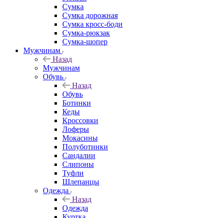
Сумка
Сумка дорожная
Сумка кросс-боди
Сумка-рюкзак
Сумка-шопер
Мужчинам
Назад
Мужчинам
Обувь
Назад
Обувь
Ботинки
Кеды
Кроссовки
Лоферы
Мокасины
Полуботинки
Сандалии
Слипоны
Туфли
Шлепанцы
Одежда
Назад
Одежда
Куртка