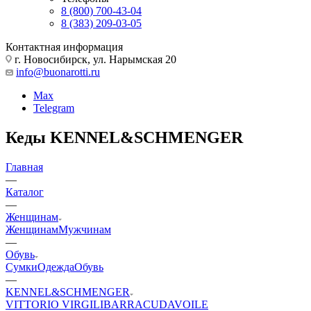
8 (800) 700-43-04
8 (383) 209-03-05
Контактная информация
г. Новосибирск, ул. Нарымская 20
info@buonarotti.ru
Max
Telegram
Кеды KENNEL&SCHMENGER
Главная
—
Каталог
—
Женщинам
Женщинам
Мужчинам
—
Обувь
Сумки
Одежда
Обувь
—
KENNEL&SCHMENGER
VITTORIO VIRGILI
BARRACUDA
VOILE