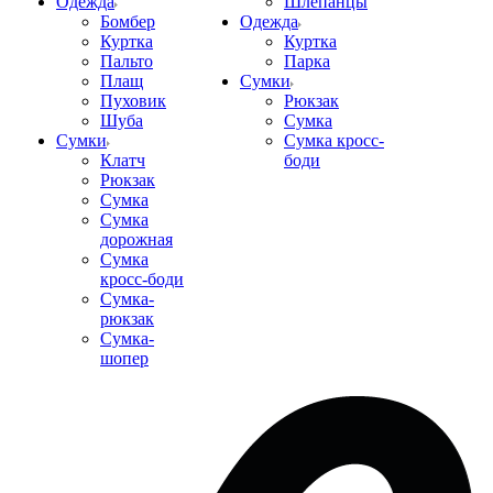
Одежда
Шлепанцы
Бомбер
Одежда
Куртка
Куртка
Пальто
Парка
Плащ
Сумки
Пуховик
Рюкзак
Шуба
Сумка
Сумки
Сумка кросс-
Клатч
боди
Рюкзак
Сумка
Сумка
дорожная
Сумка
кросс-боди
Сумка-
рюкзак
Сумка-
шопер