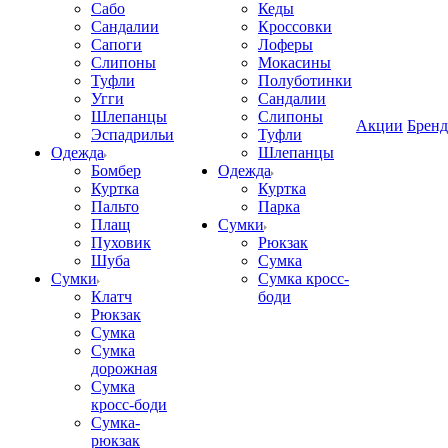
Сабо
Кеды
Сандалии
Кроссовки
Сапоги
Лоферы
Слипоны
Мокасины
Туфли
Полуботинки
Угги
Сандалии
Шлепанцы
Слипоны
Акции
Брен
Эспадрильи
Туфли
Одежда
Шлепанцы
Бомбер
Одежда
Куртка
Куртка
Пальто
Парка
Плащ
Сумки
Пуховик
Рюкзак
Шуба
Сумка
Сумки
Сумка кросс-
Клатч
боди
Рюкзак
Сумка
Сумка
дорожная
Сумка
кросс-боди
Сумка-
рюкзак