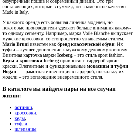
безупречный пошив и современный дизайн. Это три
составляющих, которые в сумме дают знаменитое качество
Made in Italy.
У каждого бренда есть большая линейка моделей, но
некоторые производители уделяют больше внимания какому-
то одному сегменту. Например, марка Voile Blanche выпускает
мужские кроссовки, со стопроцентно узнаваемым стилем.
Mario Bruni
известен как
бренд классической обуви
. Их
туфли – лучшее дополнение к мужскому деловому костюму.
Визитная карточка марки
Iceberg
– это стиль sport fashion.
Кеды
и
кроссовки
Iceberg
привносят в гардероб яркие
краски. Элегантные и функциональные
мокасины и туфли
Hogan
— грамотная инвестиция в гардероб, поскольку их
модели – это воплощение вневременного стиля.
В каталоге вы найдете пары на все случаи
жизни:
ботинки
,
кроссовки
,
кеды
,
туфли
,
шлепанцы
.