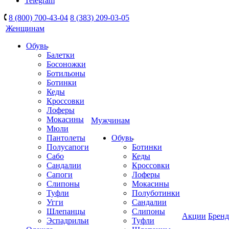
Telegram
8 (800) 700-43-04
8 (383) 209-03-05
Женщинам
Обувь
Балетки
Босоножки
Ботильоны
Ботинки
Кеды
Кроссовки
Лоферы
Мокасины
Мужчинам
Мюли
Пантолеты
Обувь
Полусапоги
Ботинки
Сабо
Кеды
Сандалии
Кроссовки
Сапоги
Лоферы
Слипоны
Мокасины
Туфли
Полуботинки
Угги
Сандалии
Шлепанцы
Слипоны
Акции
Брен
Эспадрильи
Туфли