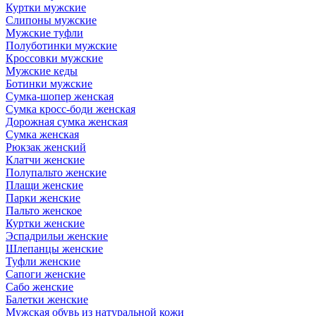
Куртки мужские
Слипоны мужские
Мужские туфли
Полуботинки мужские
Кроссовки мужские
Мужские кеды
Ботинки мужские
Сумка-шопер женская
Сумка кросс-боди женская
Дорожная сумка женская
Сумка женская
Рюкзак женский
Клатчи женские
Полупальто женские
Плащи женские
Парки женские
Пальто женское
Куртки женские
Эспадрильи женские
Шлепанцы женские
Туфли женские
Сапоги женские
Сабо женские
Балетки женские
Мужская обувь из натуральной кожи