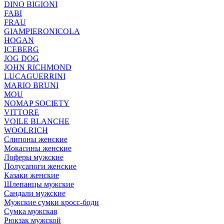
DINO BIGIONI
FABI
FRAU
GIAMPIERONICOLA
HOGAN
ICEBERG
JOG DOG
JOHN RICHMOND
LUCAGUERRINI
MARIO BRUNI
MOU
NOMAP SOCIETY
VITTORE
VOILE BLANCHE
WOOLRICH
Слипоны женские
Мокасины женские
Лоферы мужские
Полусапоги женские
Казаки женские
Шлепанцы мужские
Сандали мужские
Мужские сумки кросс-боди
Сумка мужская
Рюкзак мужской