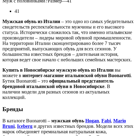
Муж с половинками
?
Размер
—
41
41
Мужская обувь из Италии
– это одно из самых убедительных
свидетельств респектабельности мужчины и его высокого
статуса. Исторически сложилось так, что именно итальянские
производители – лидеры мировой обувной промышленности.
На территории Италии сконцентрировано более 7 тысяч
предприятий, выпускающих обувь для всех сезонов. У
большинства известных брендов – длительная история,
которая ведет свое начало с небольших семейных мастерских.
Купить в Новосибирске мужскую обувь из Италии
вы
можете в
интернет-магазине итальянской обуви Buonarotti
.
Бутик Buonarotti – это
официальный представитель
брендовой итальянской обуви в Новосибирске
. В
наличии модели для разных сезонов из актуальных
коллекций.
Бренды
В каталоге Buonarotti –
мужская обувь
Hogan
,
Fabi
,
Mario
Bruni
,
Iceberg
и других известных брендов. Модели всех этих
марок объединяет премиальная натуральная кожа,