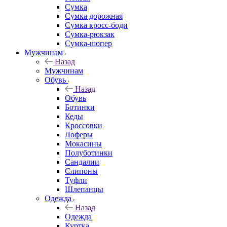
Сумка
Сумка дорожная
Сумка кросс-боди
Сумка-рюкзак
Сумка-шопер
Мужчинам
Назад
Мужчинам
Обувь
Назад
Обувь
Ботинки
Кеды
Кроссовки
Лоферы
Мокасины
Полуботинки
Сандалии
Слипоны
Туфли
Шлепанцы
Одежда
Назад
Одежда
Куртка