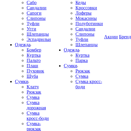
Сабо
Кеды
Сандалии
Кроссовки
Сапоги
Лоферы
Слипоны
Мокасины
Туфли
Полуботинки
Угги
Сандалии
Шлепанцы
Слипоны
Акции
Брен
Эспадрильи
Туфли
Одежда
Шлепанцы
Бомбер
Одежда
Куртка
Куртка
Пальто
Парка
Плащ
Сумки
Пуховик
Рюкзак
Шуба
Сумка
Сумки
Сумка кросс-
Клатч
боди
Рюкзак
Сумка
Сумка
дорожная
Сумка
кросс-боди
Сумка-
рюкзак