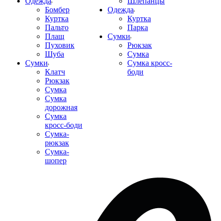
Одежда
Шлепанцы
Бомбер
Одежда
Куртка
Куртка
Пальто
Парка
Плащ
Сумки
Пуховик
Рюкзак
Шуба
Сумка
Сумки
Сумка кросс-
Клатч
боди
Рюкзак
Сумка
Сумка
дорожная
Сумка
кросс-боди
Сумка-
рюкзак
Сумка-
шопер