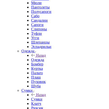
Мюли
Пантолеты
Полусапоги
Сабо
Сандалии
Сапоги
Слипоны
Туфли
Угги
Шлепанцы
Эспадрильи
Одежда
Назад
Одежда
Бомбер
Куртка
Пальто
Плащ
Пуховик
Шуба
Сумки
Назад
Сумки
Клатч
Рюкзак