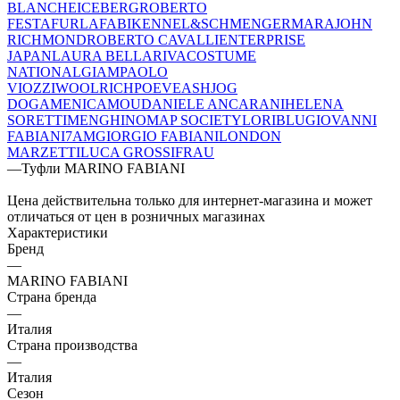
BLANCHE
ICEBERG
ROBERTO
FESTA
FURLA
FABI
KENNEL&SCHMENGER
MARA
JOHN
RICHMOND
ROBERTO CAVALLI
ENTERPRISE
JAPAN
LAURA BELLARIVA
COSTUME
NATIONAL
GIAMPAOLO
VIOZZI
WOOLRICH
POEVE
ASH
JOG
DOG
AMENICA
MOU
DANIELE ANCARANI
HELENA
SORETTI
MENGHI
NOMAP SOCIETY
LORIBLU
GIOVANNI
FABIANI
7AM
GIORGIO FABIANI
LONDON
MARZETTI
LUCA GROSSI
FRAU
—
Туфли MARINO FABIANI
Цена действительна только для интернет-магазина и может
отличаться от цен в розничных магазинах
Характеристики
Бренд
—
MARINO FABIANI
Страна бренда
—
Италия
Страна производства
—
Италия
Сезон