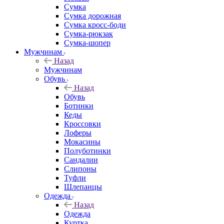
Сумка
Сумка дорожная
Сумка кросс-боди
Сумка-рюкзак
Сумка-шопер
Мужчинам
Назад
Мужчинам
Обувь
Назад
Обувь
Ботинки
Кеды
Кроссовки
Лоферы
Мокасины
Полуботинки
Сандалии
Слипоны
Туфли
Шлепанцы
Одежда
Назад
Одежда
Куртка