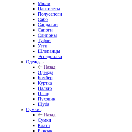
Мюли
Пантолеты
Полусапоги
Сабо
Сандалии
Сапоги
Слипоны
Туфли
Угги
Шлепанцы
Эспадрильи
Одежда
Назад
Одежда
Бомбер
Куртка
Пальто
Плащ
Пуховик
Шуба
Сумки
Назад
Сумки
Клатч
Рюкзак