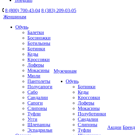
Telegram
8 (800) 700-43-04
8 (383) 209-03-05
Женщинам
Обувь
Балетки
Босоножки
Ботильоны
Ботинки
Кеды
Кроссовки
Лоферы
Мокасины
Мужчинам
Мюли
Пантолеты
Обувь
Полусапоги
Ботинки
Сабо
Кеды
Сандалии
Кроссовки
Сапоги
Лоферы
Слипоны
Мокасины
Туфли
Полуботинки
Угги
Сандалии
Шлепанцы
Слипоны
Акции
Брен
Эспадрильи
Туфли