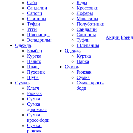
Сабо
Кеды
Сандалии
Кроссовки
Сапоги
Лоферы
Слипоны
Мокасины
Туфли
Полуботинки
Угги
Сандалии
Шлепанцы
Слипоны
Акции
Брен
Эспадрильи
Туфли
Одежда
Шлепанцы
Бомбер
Одежда
Куртка
Куртка
Пальто
Парка
Плащ
Сумки
Пуховик
Рюкзак
Шуба
Сумка
Сумки
Сумка кросс-
Клатч
боди
Рюкзак
Сумка
Сумка
дорожная
Сумка
кросс-боди
Сумка-
рюкзак