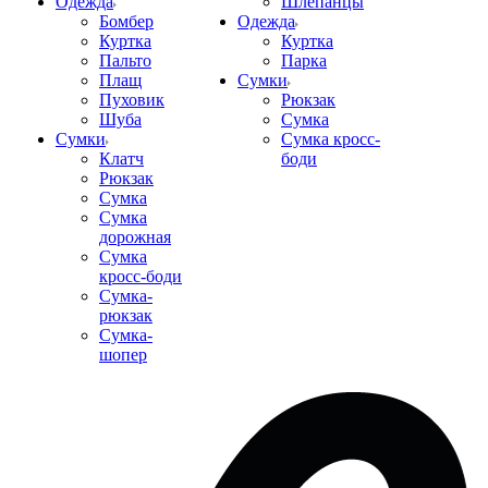
Одежда
Шлепанцы
Бомбер
Одежда
Куртка
Куртка
Пальто
Парка
Плащ
Сумки
Пуховик
Рюкзак
Шуба
Сумка
Сумки
Сумка кросс-
Клатч
боди
Рюкзак
Сумка
Сумка
дорожная
Сумка
кросс-боди
Сумка-
рюкзак
Сумка-
шопер