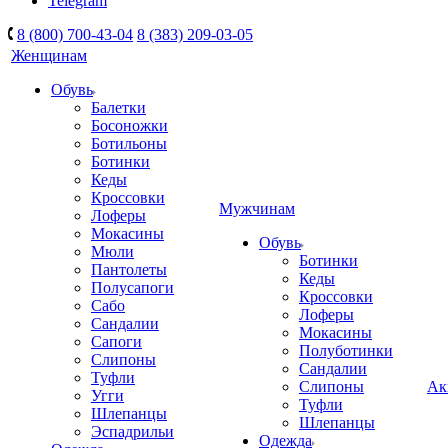
Telegram
8 (800) 700-43-04
8 (383) 209-03-05
Женщинам
Обувь
Балетки
Босоножки
Ботильоны
Ботинки
Кеды
Кроссовки
Мужчинам
Лоферы
Мокасины
Обувь
Мюли
Ботинки
Пантолеты
Кеды
Полусапоги
Кроссовки
Сабо
Лоферы
Сандалии
Мокасины
Сапоги
Полуботинки
Слипоны
Сандалии
Туфли
Слипоны
Ак
Угги
Туфли
Шлепанцы
Шлепанцы
Эспадрильи
Одежда