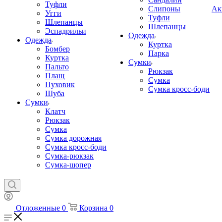
Туфли
Слипоны
Ак
Угги
Туфли
Шлепанцы
Шлепанцы
Эспадрильи
Одежда
Одежда
Куртка
Бомбер
Парка
Куртка
Сумки
Пальто
Рюкзак
Плащ
Сумка
Пуховик
Сумка кросс-боди
Шуба
Сумки
Клатч
Рюкзак
Сумка
Сумка дорожная
Сумка кросс-боди
Сумка-рюкзак
Сумка-шопер
Отложенные
0
Корзина
0