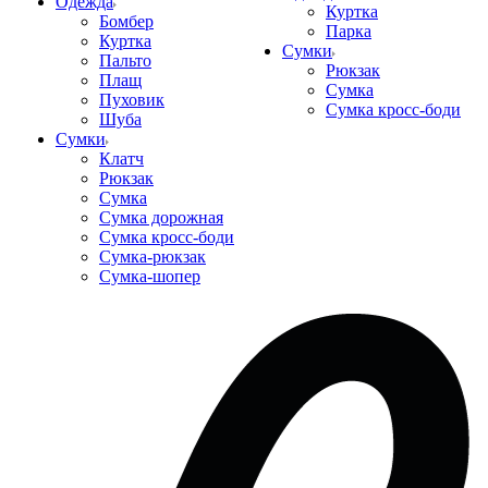
Одежда
Куртка
Бомбер
Парка
Куртка
Сумки
Пальто
Рюкзак
Плащ
Сумка
Пуховик
Сумка кросс-боди
Шуба
Сумки
Клатч
Рюкзак
Сумка
Сумка дорожная
Сумка кросс-боди
Сумка-рюкзак
Сумка-шопер