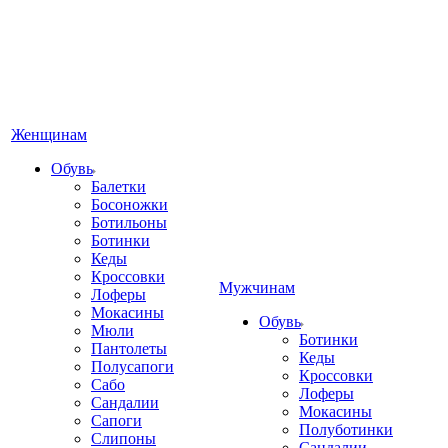
Женщинам
Обувь
Балетки
Босоножки
Ботильоны
Ботинки
Кеды
Кроссовки
Мужчинам
Лоферы
Мокасины
Обувь
Мюли
Ботинки
Пантолеты
Кеды
Полусапоги
Кроссовки
Сабо
Лоферы
Сандалии
Мокасины
Сапоги
Полуботинки
Слипоны
Сандалии