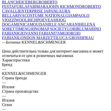
BLANCHE
ICEBERG
ROBERTO
FESTA
FURLA
FABI
MARA
JOHN RICHMOND
ROBERTO
CAVALLI
ENTERPRISE JAPAN
LAURA
BELLARIVA
COSTUME NATIONAL
GIAMPAOLO
VIOZZI
WOOLRICH
POEVE
ASH
JOG
DOG
AMENICA
MOU
DANIELE ANCARANI
HELENA
SORETTI
MENGHI
NOMAP SOCIETY
LORIBLU
MARINO
FABIANI
GIOVANNI FABIANI
7AM
GIORGIO
FABIANI
LONDON MARZETTI
LUCA GROSSI
FRAU
—
Ботинки KENNEL&SCHMENGER
Цена действительна только для интернет-магазина и может
отличаться от цен в розничных магазинах
Характеристики
Бренд
—
KENNEL&SCHMENGER
Страна бренда
—
Италия
Страна производства
—
Италия
Сезон
—