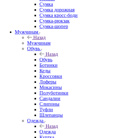
Сумка
Сумка дорожная
Сумка кросс-боди
Сумка-рюкзак
Сумка-шопер
Мужчинам
Назад
Мужчинам
Обувь
Назад
Обувь
Ботинки
Кеды
Кроссовки
Лоферы
Мокасины
Полуботинки
Сандалии
Слипоны
Туфли
Шлепанцы
Одежда
Назад
Одежда
Куртка