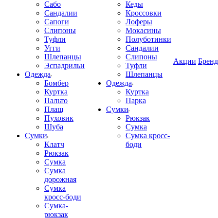
Сабо
Кеды
Сандалии
Кроссовки
Сапоги
Лоферы
Слипоны
Мокасины
Туфли
Полуботинки
Угги
Сандалии
Шлепанцы
Слипоны
Акции
Брен
Эспадрильи
Туфли
Одежда
Шлепанцы
Бомбер
Одежда
Куртка
Куртка
Пальто
Парка
Плащ
Сумки
Пуховик
Рюкзак
Шуба
Сумка
Сумки
Сумка кросс-
Клатч
боди
Рюкзак
Сумка
Сумка
дорожная
Сумка
кросс-боди
Сумка-
рюкзак