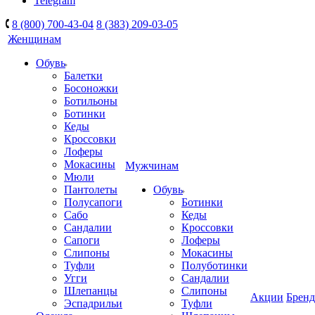
Telegram
8 (800) 700-43-04
8 (383) 209-03-05
Женщинам
Обувь
Балетки
Босоножки
Ботильоны
Ботинки
Кеды
Кроссовки
Лоферы
Мокасины
Мужчинам
Мюли
Пантолеты
Обувь
Полусапоги
Ботинки
Сабо
Кеды
Сандалии
Кроссовки
Сапоги
Лоферы
Слипоны
Мокасины
Туфли
Полуботинки
Угги
Сандалии
Шлепанцы
Слипоны
Акции
Брен
Эспадрильи
Туфли