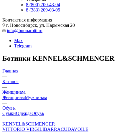
8 (800) 700-43-04
8 (383) 209-03-05
Контактная информация
г. Новосибирск, ул. Нарымская 20
info@buonarotti.ru
Max
Telegram
Ботинки KENNEL&SCHMENGER
Главная
—
Каталог
—
Женщинам
Женщинам
Мужчинам
—
Обувь
Сумки
Одежда
Обувь
—
KENNEL&SCHMENGER
VITTORIO VIRGILI
BARRACUDA
VOILE