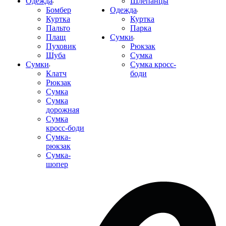
Одежда
Шлепанцы
Бомбер
Одежда
Куртка
Куртка
Пальто
Парка
Плащ
Сумки
Пуховик
Рюкзак
Шуба
Сумка
Сумки
Сумка кросс-
Клатч
боди
Рюкзак
Сумка
Сумка
дорожная
Сумка
кросс-боди
Сумка-
рюкзак
Сумка-
шопер