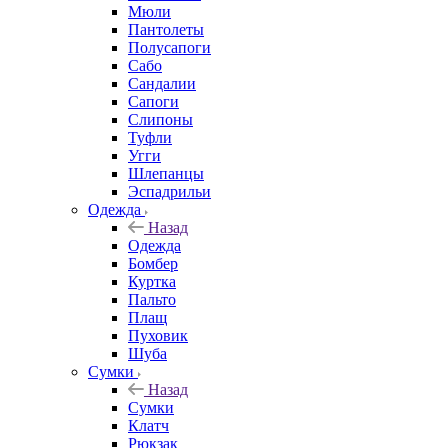
Мюли
Пантолеты
Полусапоги
Сабо
Сандалии
Сапоги
Слипоны
Туфли
Угги
Шлепанцы
Эспадрильи
Одежда
Назад
Одежда
Бомбер
Куртка
Пальто
Плащ
Пуховик
Шуба
Сумки
Назад
Сумки
Клатч
Рюкзак