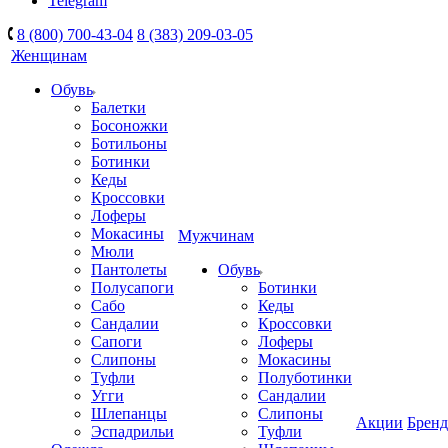
Telegram
8 (800) 700-43-04
8 (383) 209-03-05
Женщинам
Обувь
Балетки
Босоножки
Ботильоны
Ботинки
Кеды
Кроссовки
Лоферы
Мокасины
Мужчинам
Мюли
Пантолеты
Обувь
Полусапоги
Ботинки
Сабо
Кеды
Сандалии
Кроссовки
Сапоги
Лоферы
Слипоны
Мокасины
Туфли
Полуботинки
Угги
Сандалии
Шлепанцы
Слипоны
Акции
Брен
Эспадрильи
Туфли