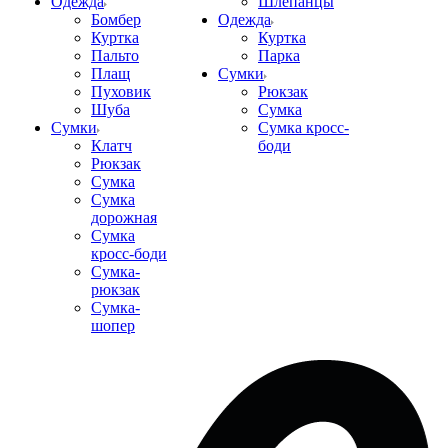
Одежда
Шлепанцы
Бомбер
Одежда
Куртка
Куртка
Пальто
Парка
Плащ
Сумки
Пуховик
Рюкзак
Шуба
Сумка
Сумки
Сумка кросс-
Клатч
боди
Рюкзак
Сумка
Сумка
дорожная
Сумка
кросс-боди
Сумка-
рюкзак
Сумка-
шопер