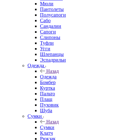
Мюли
Пантолеты
Полусапоги
Сабо
Сандалии
Сапоги
Слипоны
Туфли
Угги
Шлепанцы
Эспадрильи
Одежда
Назад
Одежда
Бомбер
Куртка
Пальто
Плащ
Пуховик
Шуба
Сумки
Назад
Сумки
Клатч
Рюкзак