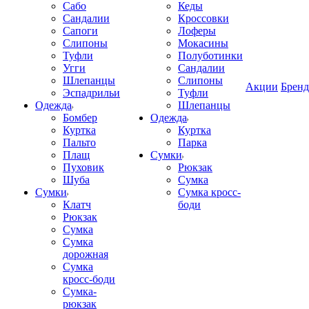
Сабо
Кеды
Сандалии
Кроссовки
Сапоги
Лоферы
Слипоны
Мокасины
Туфли
Полуботинки
Угги
Сандалии
Шлепанцы
Слипоны
Акции
Брен
Эспадрильи
Туфли
Одежда
Шлепанцы
Бомбер
Одежда
Куртка
Куртка
Пальто
Парка
Плащ
Сумки
Пуховик
Рюкзак
Шуба
Сумка
Сумки
Сумка кросс-
Клатч
боди
Рюкзак
Сумка
Сумка
дорожная
Сумка
кросс-боди
Сумка-
рюкзак