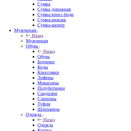
Сумка
Сумка дорожная
Сумка кросс-боди
Сумка-рюкзак
Сумка-шопер
Мужчинам
Назад
Мужчинам
Обувь
Назад
Обувь
Ботинки
Кеды
Кроссовки
Лоферы
Мокасины
Полуботинки
Сандалии
Слипоны
Туфли
Шлепанцы
Одежда
Назад
Одежда
Куртка