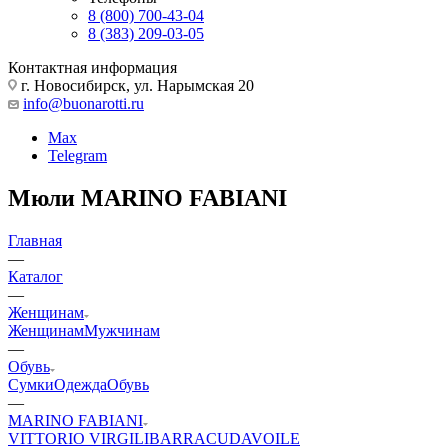
8 (800) 700-43-04
8 (383) 209-03-05
Контактная информация
г. Новосибирск, ул. Нарымская 20
info@buonarotti.ru
Max
Telegram
Мюли MARINO FABIANI
Главная
—
Каталог
—
Женщинам
Женщинам
Мужчинам
—
Обувь
Сумки
Одежда
Обувь
—
MARINO FABIANI
VITTORIO VIRGILI
BARRACUDA
VOILE