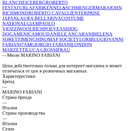
BLANCHE
ICEBERG
ROBERTO
FESTA
FURLA
FABI
KENNEL&SCHMENGER
MARA
JOHN
RICHMOND
ROBERTO CAVALLI
ENTERPRISE
JAPAN
LAURA BELLARIVA
COSTUME
NATIONAL
GIAMPAOLO
VIOZZI
WOOLRICH
POEVE
ASH
JOG
DOG
AMENICA
MOU
DANIELE ANCARANI
HELENA
SORETTI
MENGHI
NOMAP SOCIETY
LORIBLU
GIOVANNI
FABIANI
7AM
GIORGIO FABIANI
LONDON
MARZETTI
LUCA GROSSI
FRAU
—
Мюли MARINO FABIANI
Цена действительна только для интернет-магазина и может
отличаться от цен в розничных магазинах
Характеристики
Бренд
—
MARINO FABIANI
Страна бренда
—
Италия
Страна производства
—
Италия
Сезон