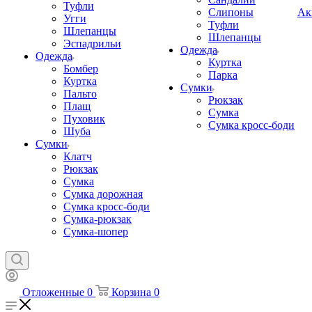
Туфли
Слипоны
Ак
Угги
Туфли
Шлепанцы
Шлепанцы
Эспадрильи
Одежда
Одежда
Куртка
Бомбер
Парка
Куртка
Сумки
Пальто
Рюкзак
Плащ
Сумка
Пуховик
Сумка кросс-боди
Шуба
Сумки
Клатч
Рюкзак
Сумка
Сумка дорожная
Сумка кросс-боди
Сумка-рюкзак
Сумка-шопер
Отложенные
0
Корзина
0