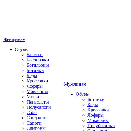
Женщинам
Обувь
Балетки
Босоножки
Ботильоны
Ботинки
Кеды
Кроссовки
Мужчинам
Лоферы
Мокасины
Обувь
Мюли
Ботинки
Пантолеты
Кеды
Полусапоги
Кроссовки
Сабо
Лоферы
Сандалии
Мокасины
Сапоги
Полуботинки
Слипоны
Сандалии