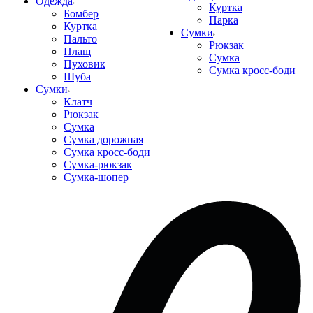
Одежда
Куртка
Бомбер
Парка
Куртка
Сумки
Пальто
Рюкзак
Плащ
Сумка
Пуховик
Сумка кросс-боди
Шуба
Сумки
Клатч
Рюкзак
Сумка
Сумка дорожная
Сумка кросс-боди
Сумка-рюкзак
Сумка-шопер