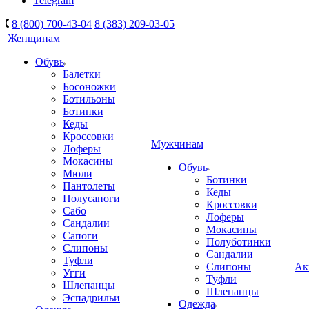
Telegram
8 (800) 700-43-04
8 (383) 209-03-05
Женщинам
Обувь
Балетки
Босоножки
Ботильоны
Ботинки
Кеды
Кроссовки
Мужчинам
Лоферы
Мокасины
Обувь
Мюли
Ботинки
Пантолеты
Кеды
Полусапоги
Кроссовки
Сабо
Лоферы
Сандалии
Мокасины
Сапоги
Полуботинки
Слипоны
Сандалии
Туфли
Слипоны
Ак
Угги
Туфли
Шлепанцы
Шлепанцы
Эспадрильи
Одежда