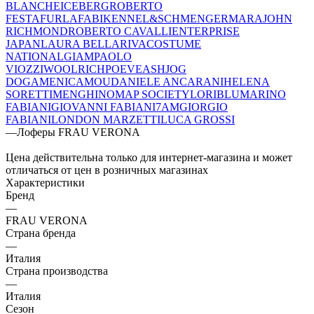
BLANCHE
ICEBERG
ROBERTO
FESTA
FURLA
FABI
KENNEL&SCHMENGER
MARA
JOHN
RICHMOND
ROBERTO CAVALLI
ENTERPRISE
JAPAN
LAURA BELLARIVA
COSTUME
NATIONAL
GIAMPAOLO
VIOZZI
WOOLRICH
POEVE
ASH
JOG
DOG
AMENICA
MOU
DANIELE ANCARANI
HELENA
SORETTI
MENGHI
NOMAP SOCIETY
LORIBLU
MARINO
FABIANI
GIOVANNI FABIANI
7AM
GIORGIO
FABIANI
LONDON MARZETTI
LUCA GROSSI
—
Лоферы FRAU VERONA
Цена действительна только для интернет-магазина и может
отличаться от цен в розничных магазинах
Характеристики
Бренд
—
FRAU VERONA
Страна бренда
—
Италия
Страна производства
—
Италия
Сезон