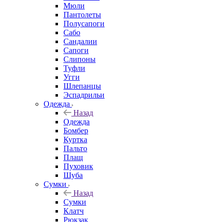
Мюли
Пантолеты
Полусапоги
Сабо
Сандалии
Сапоги
Слипоны
Туфли
Угги
Шлепанцы
Эспадрильи
Одежда
Назад
Одежда
Бомбер
Куртка
Пальто
Плащ
Пуховик
Шуба
Сумки
Назад
Сумки
Клатч
Рюкзак