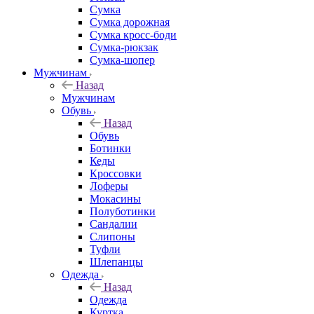
Сумка
Сумка дорожная
Сумка кросс-боди
Сумка-рюкзак
Сумка-шопер
Мужчинам
Назад
Мужчинам
Обувь
Назад
Обувь
Ботинки
Кеды
Кроссовки
Лоферы
Мокасины
Полуботинки
Сандалии
Слипоны
Туфли
Шлепанцы
Одежда
Назад
Одежда
Куртка