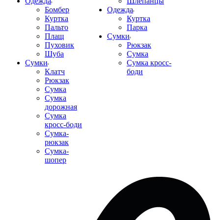
Одежда
Шлепанцы
Бомбер
Одежда
Куртка
Куртка
Пальто
Парка
Плащ
Сумки
Пуховик
Рюкзак
Шуба
Сумка
Сумки
Сумка кросс-
Клатч
боди
Рюкзак
Сумка
Сумка
дорожная
Сумка
кросс-боди
Сумка-
рюкзак
Сумка-
шопер