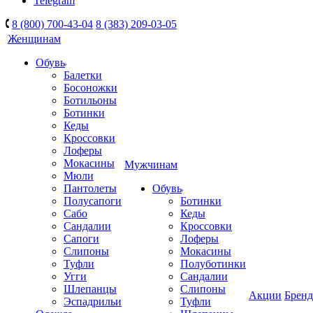
Telegram
8 (800) 700-43-04
8 (383) 209-03-05
Женщинам
Обувь
Балетки
Босоножки
Ботильоны
Ботинки
Кеды
Кроссовки
Лоферы
Мокасины
Мужчинам
Мюли
Пантолеты
Обувь
Полусапоги
Ботинки
Сабо
Кеды
Сандалии
Кроссовки
Сапоги
Лоферы
Слипоны
Мокасины
Туфли
Полуботинки
Угги
Сандалии
Шлепанцы
Слипоны
Акции
Брен
Эспадрильи
Туфли