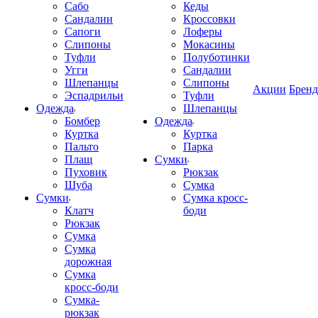
Сабо
Кеды
Сандалии
Кроссовки
Сапоги
Лоферы
Слипоны
Мокасины
Туфли
Полуботинки
Угги
Сандалии
Шлепанцы
Слипоны
Акции
Брен
Эспадрильи
Туфли
Одежда
Шлепанцы
Бомбер
Одежда
Куртка
Куртка
Пальто
Парка
Плащ
Сумки
Пуховик
Рюкзак
Шуба
Сумка
Сумки
Сумка кросс-
Клатч
боди
Рюкзак
Сумка
Сумка
дорожная
Сумка
кросс-боди
Сумка-
рюкзак