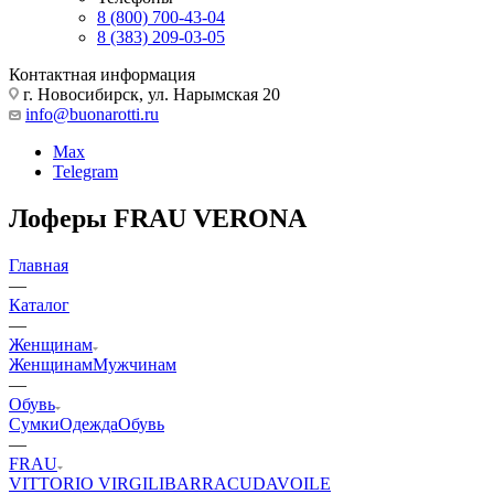
8 (800) 700-43-04
8 (383) 209-03-05
Контактная информация
г. Новосибирск, ул. Нарымская 20
info@buonarotti.ru
Max
Telegram
Лоферы FRAU VERONA
Главная
—
Каталог
—
Женщинам
Женщинам
Мужчинам
—
Обувь
Сумки
Одежда
Обувь
—
FRAU
VITTORIO VIRGILI
BARRACUDA
VOILE