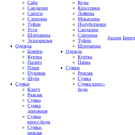
Сабо
Кеды
Сандалии
Кроссовки
Сапоги
Лоферы
Слипоны
Мокасины
Туфли
Полуботинки
Угги
Сандалии
Шлепанцы
Слипоны
Акции
Брен
Эспадрильи
Туфли
Одежда
Шлепанцы
Бомбер
Одежда
Куртка
Куртка
Пальто
Парка
Плащ
Сумки
Пуховик
Рюкзак
Шуба
Сумка
Сумки
Сумка кросс-
Клатч
боди
Рюкзак
Сумка
Сумка
дорожная
Сумка
кросс-боди
Сумка-
рюкзак