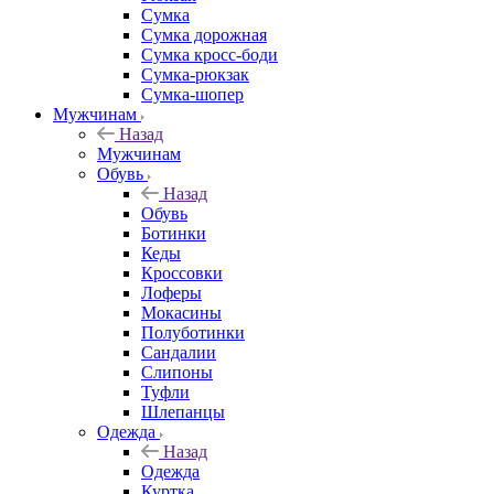
Сумка
Сумка дорожная
Сумка кросс-боди
Сумка-рюкзак
Сумка-шопер
Мужчинам
Назад
Мужчинам
Обувь
Назад
Обувь
Ботинки
Кеды
Кроссовки
Лоферы
Мокасины
Полуботинки
Сандалии
Слипоны
Туфли
Шлепанцы
Одежда
Назад
Одежда
Куртка