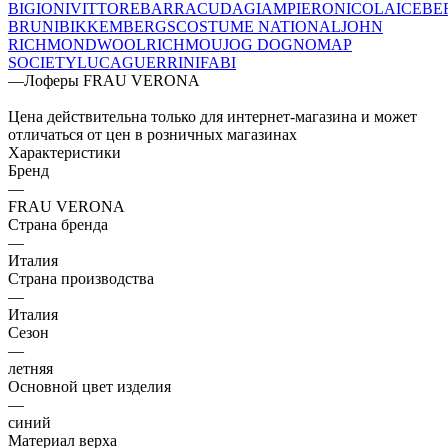
BIGIONI
VITTORE
BARRACUDA
GIAMPIERONICOLA
ICEBE
BRUNI
BIKKEMBERGS
COSTUME NATIONAL
JOHN
RICHMOND
WOOLRICH
MOU
JOG DOG
NOMAP
SOCIETY
LUCAGUERRINI
FABI
—
Лоферы FRAU VERONA
Цена действительна только для интернет-магазина и может
отличаться от цен в розничных магазинах
Характеристики
Бренд
—
FRAU VERONA
Страна бренда
—
Италия
Страна производства
—
Италия
Сезон
—
летняя
Основной цвет изделия
—
синий
Материал верха