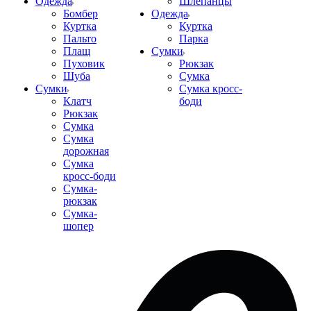
Одежда
Шлепанцы
Бомбер
Одежда
Куртка
Куртка
Пальто
Парка
Плащ
Сумки
Пуховик
Рюкзак
Шуба
Сумка
Сумки
Сумка кросс-
Клатч
боди
Рюкзак
Сумка
Сумка
дорожная
Сумка
кросс-боди
Сумка-
рюкзак
Сумка-
шопер