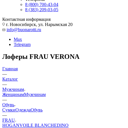
8 (800) 700-43-04
8 (383) 209-03-05
Контактная информация
г. Новосибирск, ул. Нарымская 20
info@buonarotti.ru
Max
Telegram
Лоферы FRAU VERONA
Главная
—
Каталог
—
Мужчинам
Женщинам
Мужчинам
—
Обувь
Сумки
Одежда
Обувь
—
FRAU
HOGAN
VOILE BLANCHE
DINO