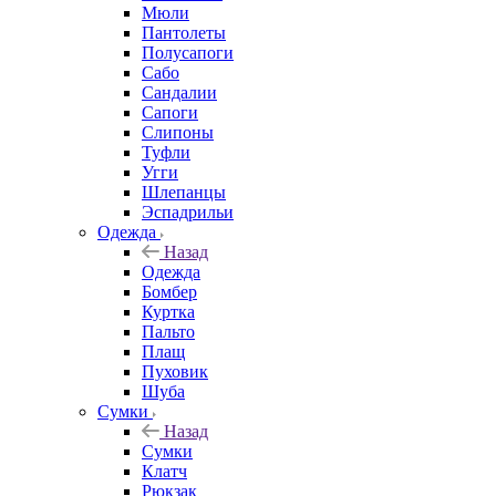
Мюли
Пантолеты
Полусапоги
Сабо
Сандалии
Сапоги
Слипоны
Туфли
Угги
Шлепанцы
Эспадрильи
Одежда
Назад
Одежда
Бомбер
Куртка
Пальто
Плащ
Пуховик
Шуба
Сумки
Назад
Сумки
Клатч
Рюкзак