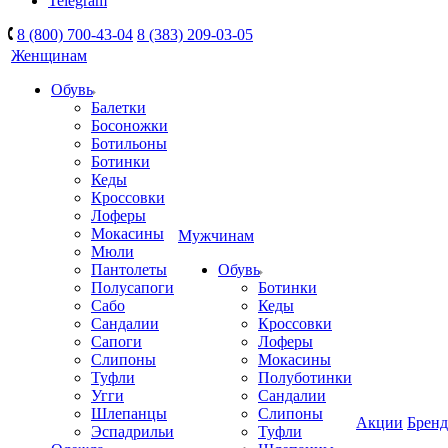
Telegram
8 (800) 700-43-04
8 (383) 209-03-05
Женщинам
Обувь
Балетки
Босоножки
Ботильоны
Ботинки
Кеды
Кроссовки
Лоферы
Мокасины
Мужчинам
Мюли
Пантолеты
Обувь
Полусапоги
Ботинки
Сабо
Кеды
Сандалии
Кроссовки
Сапоги
Лоферы
Слипоны
Мокасины
Туфли
Полуботинки
Угги
Сандалии
Шлепанцы
Слипоны
Акции
Брен
Эспадрильи
Туфли